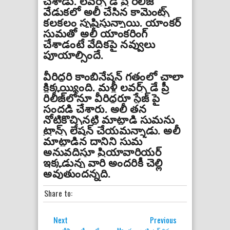
చేశాడు
.
లవర్స్ డే ప్రీ రిలీజ్‌
వేడుకలో అలీ చేసిన కామెంట్స్
కలకలం సృష్టిస్తున్నాయి
.
యాంకర్
సుమతో అలీ యాంకరింగ్
చేశాడంటే వేదికపై నవ్వులు
పూయాల్సిందే
.
వీరిద్దరి కాంబినేషన్ గతంలో చాలా
క్లిక్కయ్యింది
.
మళ్లీ లవర్స్ డే ప్రీ
రిలీజ్‌లోనూ వీరిద్దరూ స్టేజ్ పై
సందడి చేశారు
.
అలీ తన
నోటికొచ్చినట్టి మాట్లాడి సుమను
ట్రాన్స్ లేషన్ చేయమన్నాడు
.
అలీ
మాట్లాడిన దానిని సుమ
అనువదిస్తూ ప్రియావారియర్
ఇక్కడున్న వారి అందరికీ చెల్లి
అవుతుందన్నది
.
Share to:
Next
Previous