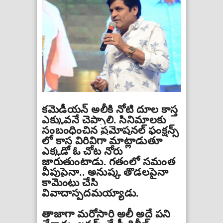
కమెడీయన్ అలీకి నోటి దూల కాస్త
ఎక్కువనే చెప్పాలి
.
సినిమాలకు
సంబంధించిన ప్రమోషనల్ ఫంక్షన్స్
లో కాస్త విరివిగా మాట్లాడుతూ
ఎక్కడో ఓ చోట నోరు
జారుతుంటాడు
.
గతంలో సమంత
వీపుపైనా
..
అనుష్క తొడలపైనా
కామెంట్లు చేసి
వివాదాస్పదమయ్యాడు
.
తాజాగా మరోసారి అలీ అదే పని