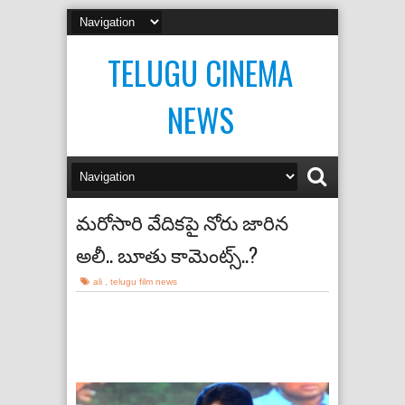
TELUGU CINEMA
NEWS
మరోసారి వేదికపై నోరు జారిన
అలీ.. బూతు కామెంట్స్..?
ali
,
telugu film news