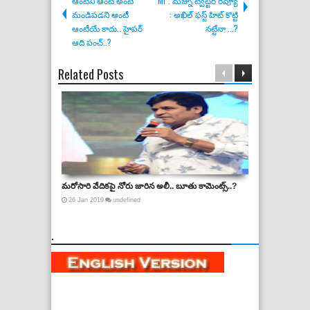
ఆంటీని ఆంటీ అంటే
Mr . మజ్ను ట్విట్టర్ రివ్యూ
మండిపడని ఆంటీ
: అఖిల్ ఫస్ట్ హిట్ కొట్టి
ఆంటీయే కాదు.. హైపర్
నట్టేనా ...?
ఆది పంచ్..?
Related Posts
మరోసారి వేదికపై నోరు జారిన అలీ.. బూతు కామెంట్స్..?
డౌట్ లేదు, బాలీవు
26
Jan
2019
undefined
27
Sep
2019
.