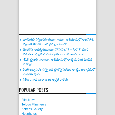
జూనియర్ ఎన్టీఆర్‌కు భుజం గాయం.. అభిమానుల్లో ఆందోళన,
విశ్రాంతి తీసుకోవాలని వైద్యుల సూచన
వెంకటేష్ ‘ఆదర్శ కుటుంబం హౌస్ నెం.47 – AK47’ టీజర్
విడుదల.. ఫ్యామిలీ ఎంటర్‌టైనర్‌గా భారీ అంచనాలు!
'418' ట్రైలర్ వాయిదా.. అభిమానుల్లో ఆసక్తి మరింత పెంచిన
మేకర్స్!
కిరణ్ అబ్బవరం 'చెన్నై లవ్ స్టోరీ'పై ప్రేక్షకుల ఆసక్తి.. బాక్సాఫీస్‌లో
పాజిటివ్ ట్రెండ్
శ్రీలీల : నాకు ఇంకా అంత అర్హత రాలేదు
POPULAR POSTS
Film News
Telugu Film news
Actress Gallery
Hot photos