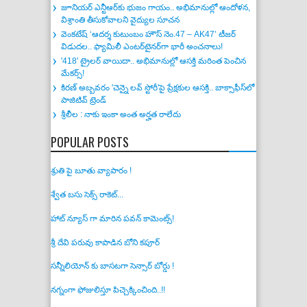
జూనియర్ ఎన్టీఆర్‌కు భుజం గాయం.. అభిమానుల్లో ఆందోళన,
విశ్రాంతి తీసుకోవాలని వైద్యుల సూచన
వెంకటేష్ ‘ఆదర్శ కుటుంబం హౌస్ నెం.47 – AK47’ టీజర్
విడుదల.. ఫ్యామిలీ ఎంటర్‌టైనర్‌గా భారీ అంచనాలు!
'418' ట్రైలర్ వాయిదా.. అభిమానుల్లో ఆసక్తి మరింత పెంచిన
మేకర్స్!
కిరణ్ అబ్బవరం 'చెన్నై లవ్ స్టోరీ'పై ప్రేక్షకుల ఆసక్తి.. బాక్సాఫీస్‌లో
పాజిటివ్ ట్రెండ్
శ్రీలీల : నాకు ఇంకా అంత అర్హత రాలేదు
POPULAR POSTS
శ్రుతి పై బూతు వ్యాపారం !
శ్వేత బసు సెక్స్ రాకెట్...
హాట్ న్యూస్ గా మారిన పవన్ కామెంట్స్!
శ్రీ దేవి పరువు కాపాడిన బోని కపూర్
సన్నీలియోన్ కు బాసటగా సెన్సార్ బోర్డు !
నగ్నంగా ఫోజులిస్తూ పిచ్చెక్కించింది..!!