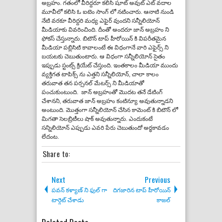
అబ్రహం. గతంలో వీరిద్దరూ కలిసి షూట్ అవుట్ ఎట్ వదాల
మూవీలో కలిసి ఓ ఐటెం సాంగ్ లో నటించారు. ఆనాటి నుండి
నేటి వరకూ వీరిద్దరి మధ్య ఎఫైర్ వుందని సన్నీలియోన్
మీడియాకు వివరించింది. దీంతో అందరూ జాన్ అబ్రహం ని
ఫోకస్ చేస్తున్నారు. బిటౌన్ టాప్ హీరోయిన్ కి విపరీతమైన
మీడియా పబ్లిసిటి కావాలంటే ఈ విధంగానే వారి ఎఫైర్స్ ని
బయటకు చెబుతుంటారు. ఆ విధంగా సన్నీలియోన్ సైతం
ఇప్పుడు స్టంట్స్ క్రియేట్ చేస్తుంది. ఇంతకాలం మీడియా ముందు
వ్యక్తిగత టాపిక్స్ ను ఎత్తని సన్నీలియోన్, చాలా కాలం
తరువాత తన పర్సనల్ మేటర్స్ ని మీడియాతో
పంచుకుంటుంది. జాన్ అబ్రహంతో మొదట తనే డేటింగ్
చేశానని, తరువాత జాన్ అబ్రహం కంటిన్యూ అవుతున్నాడని
అంటుంది. మొత్తంగా సన్నీలియోన్ చేసిన కామెంట్ కి బిటౌన్ లో
మిగతా సెలబ్రిటీలు షాక్ అవుతున్నారు. ఎందుకంటే
సన్నిలియోన్ ఎప్పుడు ఎవరి పేరు చెబుతుందో అర్ధకావడం
లేదంట.
Share to:
Next
Previous
పవన్ కళ్యాణ్ ని ఫుల్ గా
దిగజారిన టాప్ హీరోయిన్
టార్గెట్ చేశాడు
కాజల్