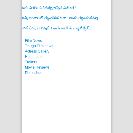
టాప్ హీరోలకు రేటింగ్స్ ఇచ్చిన సమంత !
ఇన్నీ అందాలతో తట్టుకోవడమెలా.. కొంచం తగ్గించండమ్మా..
డౌట్ లేదు, బాలీవుడ్ కి ఆమే కాబోయే బ్యూటీ క్వీన్.....!!
Film News
Telugu Film news
Actress Gallery
Hot photos
Trailers
Movie Reviews
Photoshoot