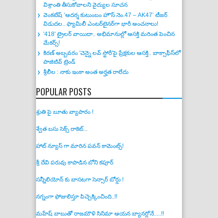
విశ్రాంతి తీసుకోవాలని వైద్యుల సూచన
వెంకటేష్ ‘ఆదర్శ కుటుంబం హౌస్ నెం.47 – AK47’ టీజర్
విడుదల.. ఫ్యామిలీ ఎంటర్‌టైనర్‌గా భారీ అంచనాలు!
'418' ట్రైలర్ వాయిదా.. అభిమానుల్లో ఆసక్తి మరింత పెంచిన
మేకర్స్!
కిరణ్ అబ్బవరం 'చెన్నై లవ్ స్టోరీ'పై ప్రేక్షకుల ఆసక్తి.. బాక్సాఫీస్‌లో
పాజిటివ్ ట్రెండ్
శ్రీలీల : నాకు ఇంకా అంత అర్హత రాలేదు
POPULAR POSTS
శ్రుతి పై బూతు వ్యాపారం !
శ్వేత బసు సెక్స్ రాకెట్...
హాట్ న్యూస్ గా మారిన పవన్ కామెంట్స్!
శ్రీ దేవి పరువు కాపాడిన బోని కపూర్
సన్నీలియోన్ కు బాసటగా సెన్సార్ బోర్డు !
నగ్నంగా ఫోజులిస్తూ పిచ్చెక్కించింది..!!
మహేష్ బాబుతో రాజమౌళి సినిమా ఆయన బ్యానర్లోనే.....!!