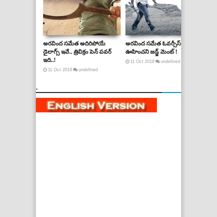
అరవింద సమేత అదిరిపోయే
అరవింద సమేత ఓవర్సీస్ టాక్ లో
అరవ
డైలాగ్స్ ఇవే.. త్రివిక్రం పెన్ పవర్
ఊహించని జడ్జ్ మెంట్ !
సిని
ఇది..!
11
Oct
2018
undefined
11
11
Oct
2018
undefined
.