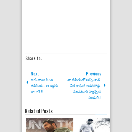
Share to:
Next
Previous
ఆకు చాటు పిందె
నా జీవితంలో అన్ని తానే..
తడిసింది... ఆ ఇద్దరు
వీర రాఘవ అదిరిపోద్ది..
లాగానే !!
నందమూరి ఫ్యాన్స్ కు
పండుగే..!
Related Posts