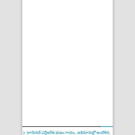
జూనియర్ ఎన్టీఆర్‌కు భుజం గాయం.. అభిమానుల్లో ఆందోళన,