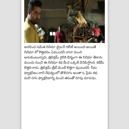
అరవింద సమేత సినిమా ట్రైలర్ రిలీజ్ అయింది అయితే
సినిమా లో కొత్తదనం ఏముందని చాలా మంది
అనుకుంటున్నారు. త్రివిక్రమ్ శైలికి భిన్నంగా ఈ సినిమా తీశారు.
ముందు నుంచి ఈ సినిమా కథ మీద ఒక్కటే వినిపిస్తోంది. కథేమీ
కొత్తది కాదు, త్రివిక్రమ్ ట్రీట్ మెంట్ కొత్తగా వుంటుదని. సీమ
ఫ్యాక్షనిజం దాని నేఫథ్యంలో తొలిసగం అంతా ఓ ప్రేమ కథ,
మలి సగం ఫ్యాక్షనిజాన్ని మంచి తనంతో రూపు మాపడం.