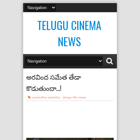
TELUGU CINEMA
NEWS
అరవింద సమేత తేడా
కొడుతుందా...!
aravindha sametha
,
telugu film news