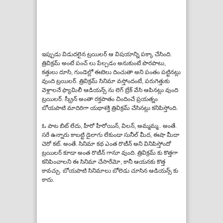
ఇప్పుడు విడుదలైన ట్రయిలర్ ఆ విషయాన్ని పక్కా చేసింది.
త్రివిక్రమ్ అంటే పంచ్ లు పేల్చడం అనుకుంటే పొరపాటు,
కత్తులు దూసి, గుండెల్లో ఈటెలు దించుతా అని పంతం పట్టినట్లు
వుంది ట్రయిలర్. త్రివిక్రమ్ సినిమా వస్తోందంటే, పరుగెత్తుకు
వెళ్లాలనే ఫ్యామిలీ ఆడియన్స్ ను లెగ్ బ్రేక్ వేసి ఆపినట్లు వుంది
ట్రయిలర్. స్క్రీన్ అంతా రక్తపాతం చిందించే ప్రయత్నం
బోయపాటి మాదిరిగా యథాశక్తి త్రివిక్రమ్ చేసినట్లు కనిపిస్తోంది.
ఓ పాట బిట్ లేదు, హీరో హీరోయిన్, విలన్, అమ్మమ్మ.. అంతే.
సరే ఉన్నారు కాబట్టి డైలాగు లేకుండా సునీల్ మీద, ఈషా మీదా
చెరో కట్. అంతే. సినిమా కథ ఎంత రొటీన్ అని వినిపిస్తోందో
ట్రయిలర్ కూడా అంత రొటీన్ గానూ వుంది. త్రివిక్రమ్ కు కొత్తగా
కనిపించాలని ఈ సినిమా చేసారేమో, కానీ ఆయనకు కొత్త
కావచ్చు. బోయపాటి సినిమాలు బోలెడు చూసిన ఆడియన్స్ కు
కాదు.