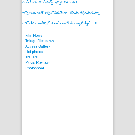
ఇన్నీ అందాలతో తట్టుకోవడమెలా.. కొంచం తగ్గించండమ్మా..
డౌట్ లేదు, బాలీవుడ్ కి ఆమే కాబోయే బ్యూటీ క్వీన్.....!!
Film News
Telugu Film news
Actress Gallery
Hot photos
Trailers
Movie Reviews
Photoshoot