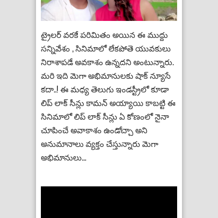
ట్రైలర్ వరకే పరిమితం అయిన ఈ ముద్దు
సన్నివేశం , సినిమాలో లేకపోతె యువకులు
నిరాశాపడే అవకాశం ఉన్నదని అంటున్నారు.
మరి ఇది మెగా అభిమానులకు షాక్ న్యూసే
కదా..! ఈ మధ్య తెలుగు ఇండస్ట్రీలో కూడా
లిప్ లాక్ సీన్లు కామన్ అయ్యాయి కాబట్టి ఈ
సినిమాలో లిప్ లాక్ సీన్లు ఏ కోణంలో నైనా
చూపించే అవాకాశం ఉండోచ్చా అని
అనుమానాలు వ్యక్తం చేస్తున్నారు మెగా
అభిమానులు...