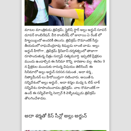
మాటల మాంత్రికుడు త్రివిక్రమ్, స్టైలిష్ స్టార్ అల్లు అర్జున్ సూపర్
డూపర్ కాంబినేషన్. వీరి కాంబినేష్ లో జులాయి ఏ రేంజ్ లో
హిట్టయ్యిందో అందరికీ తెలుసు. త్రివిక్రమ్ రొమాంటిక్ సీన్లు
తీయడంలో రాఘవేంద్రరావు శిష్యుడు లాంటి వాడు. అల్లు
అర్జున్ హీరోగా , త్రివిక్రమ్ శ్రీనివాస్ దర్శకత్వంలో తాజాగా
రూపొందుతున్న చిత్రం సన్నాఫ్ సత్యమూర్తి. ఇప్పటికే ప్రేక్షకుల
ముందు ఉండాల్సిన ఈ సినిమా కొన్ని కారణాల వల్ల ఈనెల 9
న ప్రేక్షకుల ముందుకు రానున్న విషయం తెలిసిందే. ఈ
సినిమాలో అల్లు అర్జున్ సరసన సమంత , అదా శర్మ ,
నిత్యామీనన్ లు హీరోయిన్లుగా నటించారు. అయితే ఓ
సన్నివేశంలో అల్లు అర్జున్ , అదా శర్మల మధ్య ఓ లిప్ లాక్
సన్నివేశం రూపొందించాడట త్రివిక్రమ్. చాల రొమాంటిక్ గా
ఉండే ఈ సన్నివేశాన్ని సెన్సార్ కి వెళ్ళేటప్పుడు త్రివిక్రమ్
తొలగించేశాడట.
అదా శర్మతో కిస్ సీన్లో అల్లు అర్జున్