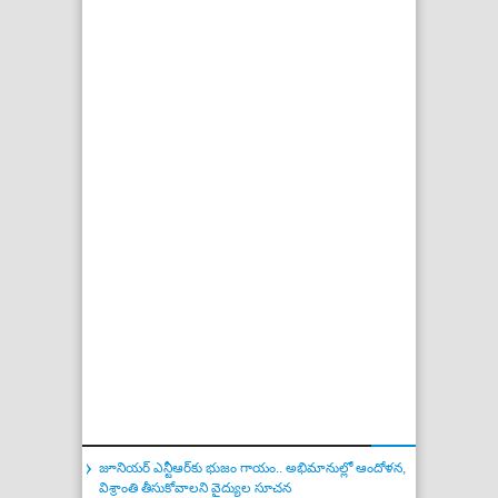
జూనియర్ ఎన్టీఆర్‌కు భుజం గాయం.. అభిమానుల్లో ఆందోళన,
విశ్రాంతి తీసుకోవాలని వైద్యుల సూచన
వెంకటేష్ ‘ఆదర్శ కుటుంబం హౌస్ నెం.47 – AK47’ టీజర్