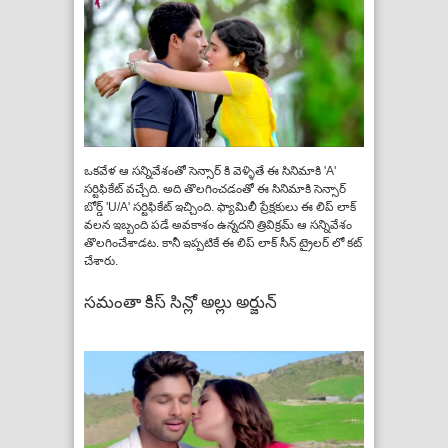
ఒకవేళ ఆ సన్నివేశంతో సెన్సార్ కి వెళ్ళితే ఈ సినిమాకి 'A'
సర్టిఫికేట్ వచ్చేది. అది తొలగించడంతో ఈ సినిమాకి సెన్సార్
బోర్డ్ 'U/A' సర్టిఫికేట్ ఇచ్చింది. ఫ్యామిలీ ప్రేక్షకులు ఈ లిప్ లాక్
వలన ఇబ్బంది పడే అవకాశం ఉన్నదని త్రివిక్రమ్ ఆ సన్నివేశం
తొలగించేశాడట. కానీ ఇప్పటికే ఈ లిప్ లాక్ సీన్ ట్రైలర్ లో కట్
చేశారు.
సమంతా కిస్ సిన్లో అల్లు అర్జున్