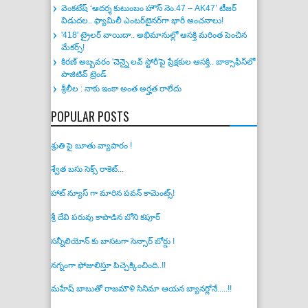
విడుదల.. ఫ్యామిలీ ఎంటర్‌టైనర్‌గా భారీ అంచనాలు!
'418' ట్రైలర్ వాయిదా.. అభిమానుల్లో ఆసక్తి మరింత పెంచిన
మేకర్స్!
కిరణ్ అబ్బవరం 'చెన్నై లవ్ స్టోరీ'పై ప్రేక్షకుల ఆసక్తి.. బాక్సాఫీస్‌లో
పాజిటివ్ ట్రెండ్
శ్రీలీల : నాకు ఇంకా అంత అర్హత రాలేదు
POPULAR POSTS
శ్రుతి పై బూతు వ్యాపారం !
శ్వేత బసు సెక్స్ రాకెట్...
హాట్ న్యూస్ గా మారిన పవన్ కామెంట్స్!
శ్రీ దేవి పరువు కాపాడిన బోని కపూర్
సన్నీలియోన్ కు బాసటగా సెన్సార్ బోర్డు !
నగ్నంగా ఫోజులిస్తూ పిచ్చెక్కించింది..!!
మహేష్ బాబుతో రాజమౌళి సినిమా ఆయన బ్యానర్లోనే.....!!
టాప్ హీరోలకు రేటింగ్స్ ఇచ్చిన సమంత !