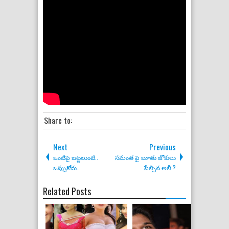
Share to:
Next
Previous
ఒంటిపై బట్టలుంటే..
సమంత పై బూతు జోకులు
ఒప్పుకోదు..
పేల్చిన అలీ ?
Related Posts