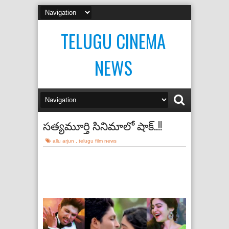
TELUGU CINEMA
NEWS
సత్యమూర్తి సినిమాలో షాక్..!!
allu arjun
,
telugu film news