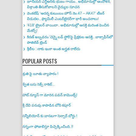
జూనియర్ ఎన్టీఆర్‌కు భుజం గాయం.. అభిమానుల్లో ఆందోళన,
విశ్రాంతి తీసుకోవాలని వైద్యుల సూచన
వెంకటేష్ ‘ఆదర్శ కుటుంబం హౌస్ నెం.47 – AK47’ టీజర్
విడుదల.. ఫ్యామిలీ ఎంటర్‌టైనర్‌గా భారీ అంచనాలు!
'418' ట్రైలర్ వాయిదా.. అభిమానుల్లో ఆసక్తి మరింత పెంచిన
మేకర్స్!
కిరణ్ అబ్బవరం 'చెన్నై లవ్ స్టోరీ'పై ప్రేక్షకుల ఆసక్తి.. బాక్సాఫీస్‌లో
పాజిటివ్ ట్రెండ్
శ్రీలీల : నాకు ఇంకా అంత అర్హత రాలేదు
POPULAR POSTS
శ్రుతి పై బూతు వ్యాపారం !
శ్వేత బసు సెక్స్ రాకెట్...
హాట్ న్యూస్ గా మారిన పవన్ కామెంట్స్!
శ్రీ దేవి పరువు కాపాడిన బోని కపూర్
సన్నీలియోన్ కు బాసటగా సెన్సార్ బోర్డు !
నగ్నంగా ఫోజులిస్తూ పిచ్చెక్కించింది..!!