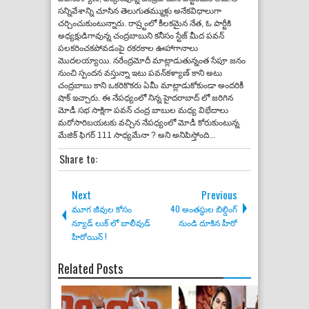
సన్నివేశాన్ని చూసిన తెలుగుతమ్ముళ్లు అనేకవిధాలుగా
చర్చించుకుంటున్నారు. రాష్ర్టంలో కీలకమైన నేత, ఓ పార్టీకి
అధ్యక్షుడిగావున్న చంద్రబాబుని కనీసం స్టేజ్ మీద పవన్
పలకరించకపోవడంపై రకరకాల ఊహాగానాలు
మొదలయ్యాయి. నరేంద్రమోదీ మాట్లాడుతున్నంత సేపూ జనం
నుంచి స్పందన వస్తున్నా ఇటు పవన్‌కళ్యాణ్ కాని అటు
చంద్రబాబు కాని ఒకరికొకరు ఏమీ మాట్లాడుకోకుండా అందరికీ
షాక్ ఇచ్చారు. ఈ నేపధ్యంలో నిన్న హైదరాబాద్ లో జరిగిన
మోడీ సభ సాక్షిగా పవన్ చంద్ర బాబుల మధ్య విభేదాలు
మరోసారిబయటకు వచ్చిన నేపధ్యంలో మోడీ కోరుకుంటున్న
మేజిక్ ఫిగర్ 111 సాధ్యమేనా ? అని అనిపిస్తోంది...
Share to:
Next
Previous
మూగ జీవుల కోసం
40 అంతస్థుల బిల్డింగ్
న్యూడ్ లుక్ లో బాలీవుడ్
నుండి దూకిన హీరో
హీరోయిన్ !
Related Posts