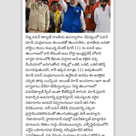
నిన్న పవన్ కళ్యాణ్ రాజకీయ ఉపన్యాసాల నేపధ్యంలో పవన్
మోడీ చంద్రబాబుల కలయికతో తెలుగుదేశం, భారతీయ జనతా
పార్టీలు కలలు కంటున్న మేజిక్ ఫిగర్ 111 ను పవన్ ఇటు
తెలంగాణలో కాని లేకుంటే అటు కోస్తా ఆంధ్రప్రదేశ్ లోకాని
వాస్తవ రూపంలోకి తీసుకు వస్తాడా అనే ఆ శక్తికర చర్చ
మీడియాలో జరుగుతోంది. లెక్కల్లో ఒకటి, ఒకటి, ఒకటి కలిస్తే
మూడవుతుందని, కానీ ఇక్కడ మాత్రం 111 అవుతుందని
మోడీ పవన్ చంద్రబాబులను ఉద్దేశించి అనడం ఈ ఆశక్తికర
చర్చకు తావు యిచ్చింది అయితే మోడీ అంచనాలు ఇలా ఉంటే
వాస్తవాలు వేరేలా కనిపిస్తున్నాయి. నిన్న తెలంగాణలో
పవన్‌కళ్యాణ్ స్పీచ్ అంతా బీజేపీపైనే సాగింది. మోదీ ప్రధాని
కావాల్సిన అవసరాన్ని ప్రస్తావిస్తూనే, సమస్యలకు సరైన
సమాధానం ఆయనే చెప్పగలరంటూ పవన్ తన గళం
వినిపించాడు. కానీ పవన్ టీడీపీ విషయాన్ని ఎక్కడా
ప్రస్తావించకపోవడంతో తెలుగుతమ్ముళ్లు షాక్ అయ్యారు.
నిజామాబాద్, హైదరాబాద్ సభల్లో పవన్‌కళ్యాణ్ మాట్లాడిన
మాటలను నేతలు గుర్తు చేసుకుంటున్నారు. ఎల్బీస్టేడియంలోని
ఎన్డీఏ బహిరంగసభ వేదికపై నరేంద్రమోదీని కలిసిన
పవన్‌కళ్యాణ్, పక్కనేవున్న చంద్రబాబుని పట్టించుకోలేదు.ఆ