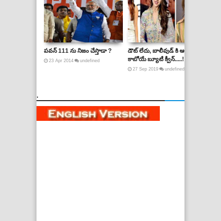
పవన్ 111 ను నిజం చేస్తాడా ?
డౌట్ లేదు, బాలీవుడ్ కి ఆమే
ఇన్
కాబోయే బ్యూటీ క్వీన్.....!!
కొం
23
Apr
2014
undefined
27
Sep
2019
undefined
2
.