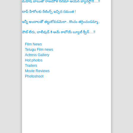
మహేష్ బాబుతో రాజమౌళి సినిమా ఆయన బ్యానర్లోనే.....!!
టాప్ హీరోలకు రేటింగ్స్ ఇచ్చిన సమంత !
ఇన్నీ అందాలతో తట్టుకోవడమెలా.. కొంచం తగ్గించండమ్మా..
డౌట్ లేదు, బాలీవుడ్ కి ఆమే కాబోయే బ్యూటీ క్వీన్.....!!
Film News
Telugu Film news
Actress Gallery
Hot photos
Trailers
Movie Reviews
Photoshoot