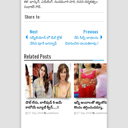
కళ: భాస్కర్‌, ఎడిటింగ్‌: నందమూరి హరి, రచన-దర్శకత్వం:
సుధాకర్‌ గౌడ్‌.
Share to:
Next
Previous
సన్నీలియోన్ లో డీల్ క్లోజ్
రేప్ సీన్స్ బాధలను
చేసిన పూరీ జగన్నాధ్
వివరించిన చలపతిరావు !
Related Posts
డౌట్ లేదు, బాలీవుడ్ కి ఆమే
ఇన్నీ అందాలతో తట్టుకోవడమెలా..
మహే
కాబోయే బ్యూటీ క్వీన్.....!!
కొంచం తగ్గించండమ్మా..
ఆయన 
27
Sep
2019
undefined
27
Sep
2019
undefined
2
.