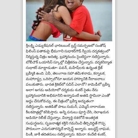
శ్రీలక్ష్మి ఎడ్యుకేషనల్‌ ఛారిటబుల్‌ ట్రస్ట్‌ సమర్పణలో సంతోష్‌
ఫిలింస్‌ పతాకంపై భీమగాని సుధాకర్‌గౌడ్‌ స్వీయ దర్శకత్వంలో
నిర్మిస్తున్న చిత్రం ఆదిత్య. బ్రహ్మానందం సైంటిస్టుగా నటిస్తున్నారు.
టోలీచౌక్‌ ఒయాసిస్‌ స్కూల్లో చిత్రీకరణ చేస్తున్నారు. దర్శకనిర్మాత
సుధాకర్‌ మాట్లాడుతూ- పవన్‌, మహేష్‌లకు ఉన్నంత క్రేజ్‌
బ్రహ్మీకి ఉంది. ఏపీ, తెలంగాణ సహా తమిళనాడు, కర్నాటక,
మహారాష్ట్ర, ఒరిస్సాలోనూ ఆయన హాస్యానికి నీరాజనాలు
పలుకుతారు. భారత క్రికెట్‌లో సచిన్‌ ఎలానో? కామెడీలో బ్రహ్మీ
అలా! ఆగడు ఆడియోలో దర్శకుడు శంకర్‌ సైతం నేను
బ్రహ్మానందానికి అభిమానిని అన్నాడంటే అతడి స్టామినా ఎంతో
అర్థం చేసుకోవచ్చు. ఈ చిత్రంలో బ్రహ్మీ అద్భుతంగా
నటిస్తున్నారు. అతడితో పాటు సుమన్‌, ఎమ్మెస్‌ నారాయణ
కీలకపాత్రల్లో కనిపిస్తారు. అన్ని పనులు పూర్తి చేసి, నెలాఖరున
ఆడియో రిలీజ్‌ చేస్తున్నాం. విద్యార్థి దశలోనే అంతర్గత
సంఘర్షణను, సృజనాత్మక శక్తిని గమనించి తీర్చిదిద్దితే గొప్ప
పౌరులుగా ఎదుగుతారన్నదే కాన్సెప్ట్‌ అన్నారు. జబర్ధస్త్‌ రాఘవ,
పింకీ, జాకీ తదితరులు నటిస్తున్నారు. కెమెరా: కందేటి శంకర్‌,