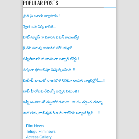
POPULAR POSTS
శ్రుతి పై బూతు వ్యాపారం !
శ్వేత బసు సెక్స్ రాకెట్...
హాట్ న్యూస్ గా మారిన పవన్ కామెంట్స్!
శ్రీ దేవి పరువు కాపాడిన బోని కపూర్
సన్నీలియోన్ కు బాసటగా సెన్సార్ బోర్డు !
నగ్నంగా ఫోజులిస్తూ పిచ్చెక్కించింది..!!
మహేష్ బాబుతో రాజమౌళి సినిమా ఆయన బ్యానర్లోనే.....!!
టాప్ హీరోలకు రేటింగ్స్ ఇచ్చిన సమంత !
ఇన్నీ అందాలతో తట్టుకోవడమెలా.. కొంచం తగ్గించండమ్మా..
డౌట్ లేదు, బాలీవుడ్ కి ఆమే కాబోయే బ్యూటీ క్వీన్.....!!
Film News
Telugu Film news
Actress Gallery